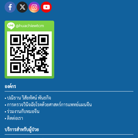
@huachiewtcm
องค์กร
• ปณิธาน วิสัยทัศน์ พันธกิจ
• การตรวจวินิจฉัยโรคด้วยศาสตร์การแพทย์แผนจีน
• ร่วมงานกับหมอจีน
• ติดต่อเรา
บริการสำหรับผู้ป่วย