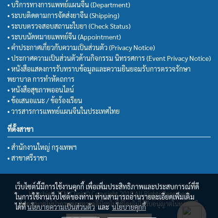
• บริการทางการแพทย์แผนจีน (Department)
• ระบบติดตามการจัดส่งยาจีน (Shipping)
• ระบบตรวจสอบสถานะใบยา (Check Status)
• ระบบนัดหมายแพทย์จีน (Appointment)
• คำประกาศเกี่ยวกับความเป็นส่วนตัว (Privacy Notice)
• ประกาศความเป็นส่วนตัวด้านกิจกรรม นิทรรศการ (Event Privacy Notice)
• หนังสือแสดงการรับทราบข้อมูลและความยินยอมรับการตรวจรักษา
พยาบาล การทำหัตถการ
• หนังสือสุขภาพออนไลน์
• ข้อเสนอแนะ / ข้อร้องเรียน
• วารสารการแพทย์แผนจีนในประเทศไทย
ที่ตั้งสาขา
• สำนักงานใหญ่ กรุงเทพฯ
• สาขาศรีราชา
เว็บไซต์นี้มีการใช้งานคุกกี้ เพื่อเพิ่มประสิทธิภาพและประสบการณ์ที่ดี
Huachiew TCM Clinic© Copyright 2018 All Rights Reserved.
ในการใช้งานเว็บไซต์ของท่าน ท่านสามารถอ่านรายละเอียดเพิ่มเติม
ไม่อนุญาตให้นำภาพของทางคลินิกฯไปใช้โดยไม่ได้รับอนุญาตในทุกกรณี
ได้ที่
นโยบายความเป็นส่วนตัว
และ
นโยบายคุกกี้