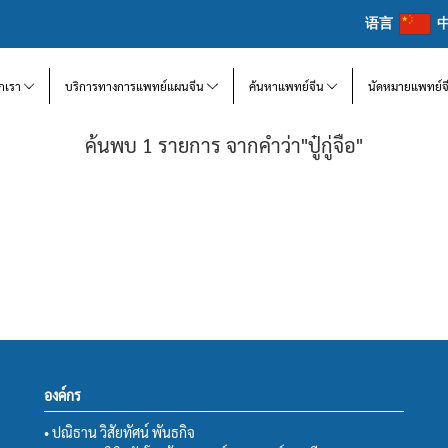
语言
จักเรา
บริการทางการแพทย์แผนจีน
ค้นหาแพทย์จีน
นัดหมายแพทย์จ
ค้นพบ 1 รายการ จากคำว่า"ปู๋กู่จือ"
องค์กร
• ปณิธาน วิสัยทัศน์ พันธกิจ