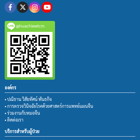
@huachiewtcm
องค์กร
• ปณิธาน วิสัยทัศน์ พันธกิจ
• การตรวจวินิจฉัยโรคด้วยศาสตร์การแพทย์แผนจีน
• ร่วมงานกับหมอจีน
• ติดต่อเรา
บริการสำหรับผู้ป่วย