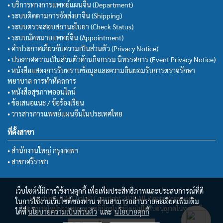
• บริการทางการแพทย์แผนจีน (Department)
• ระบบติดตามการจัดส่งยาจีน (Shipping)
• ระบบตรวจสอบสถานะใบยา (Check Status)
• ระบบนัดหมายแพทย์จีน (Appointment)
• คำประกาศเกี่ยวกับความเป็นส่วนตัว (Privacy Notice)
• ประกาศความเป็นส่วนตัวด้านกิจกรรม นิทรรศการ (Event Privacy Notice)
• หนังสือแสดงการรับทราบข้อมูลและความยินยอมรับการตรวจรักษา
พยาบาล การทำหัตถการ
• หนังสือสุขภาพออนไลน์
• ข้อเสนอแนะ / ข้อร้องเรียน
• วารสารการแพทย์แผนจีนในประเทศไทย
ที่ตั้งสาขา
• สำนักงานใหญ่ กรุงเทพฯ
• สาขาศรีราชา
เว็บไซต์นี้มีการใช้งานคุกกี้ เพื่อเพิ่มประสิทธิภาพและประสบการณ์ที่ดี
Huachiew TCM Clinic© Copyright 2018 All Rights Reserved.
ในการใช้งานเว็บไซต์ของท่าน ท่านสามารถอ่านรายละเอียดเพิ่มเติม
ไม่อนุญาตให้นำภาพของทางคลินิกฯไปใช้โดยไม่ได้รับอนุญาตในทุกกรณี
ได้ที่
นโยบายความเป็นส่วนตัว
และ
นโยบายคุกกี้