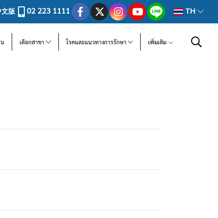
02 223 1111
中文版
TH
ีน
เลือกสาขา
โรคและแนวทางการรักษา
เพิ่มเติม