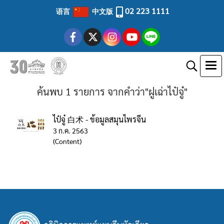
02 223 1111
语言
中文版
ค้นพบ 1 รายการ จากคำว่า"ฝูเฉ่าไป๋จู๋"
ไป๋จู๋ 白术 - ข้อมูลสมุนไพรจีน
3 ก.ค. 2563
(Content)