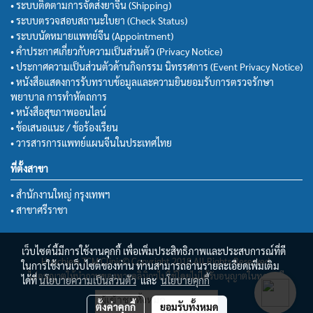
• ระบบติดตามการจัดส่งยาจีน (Shipping)
• ระบบตรวจสอบสถานะใบยา (Check Status)
• ระบบนัดหมายแพทย์จีน (Appointment)
• คำประกาศเกี่ยวกับความเป็นส่วนตัว (Privacy Notice)
• ประกาศความเป็นส่วนตัวด้านกิจกรรม นิทรรศการ (Event Privacy Notice)
• หนังสือแสดงการรับทราบข้อมูลและความยินยอมรับการตรวจรักษา
พยาบาล การทำหัตถการ
• หนังสือสุขภาพออนไลน์
• ข้อเสนอแนะ / ข้อร้องเรียน
• วารสารการแพทย์แผนจีนในประเทศไทย
ที่ตั้งสาขา
• สำนักงานใหญ่ กรุงเทพฯ
• สาขาศรีราชา
เว็บไซต์นี้มีการใช้งานคุกกี้ เพื่อเพิ่มประสิทธิภาพและประสบการณ์ที่ดี
Huachiew TCM Clinic© Copyright 2018 All Rights Reserved.
ในการใช้งานเว็บไซต์ของท่าน ท่านสามารถอ่านรายละเอียดเพิ่มเติม
ไม่อนุญาตให้นำภาพของทางคลินิกฯไปใช้โดยไม่ได้รับอนุญาตในทุกกรณี
ได้ที่
นโยบายความเป็นส่วนตัว
และ
นโยบายคุกกี้
ผู้เข้าชมวันนี้
7,051
ตั้งค่าคุกกี้
ยอมรับทั้งหมด