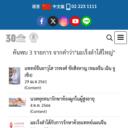
02 223 1111
语言
中文版
ค้นพบ 3 รายการ จากคำว่า"มะเร็งลำไส้ใหญ่"
แพทย์จีนอาวุโส วรพงศ์ ชัยสิงหาญ (หมอจีน เฉิน จู
เซิง)
29 เม.ย 2561
(Content)
นวดทุยหนารักษาท้องผูกในผู้สูงอายุ
4 ต.ค. 2566
(Content)
มะเร็งลำไส้กับการรักษาด้วยแพทย์แผนจีน