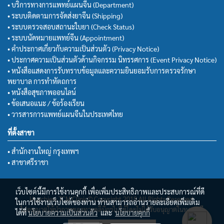
• บริการทางการแพทย์แผนจีน (Department)
• ระบบติดตามการจัดส่งยาจีน (Shipping)
• ระบบตรวจสอบสถานะใบยา (Check Status)
• ระบบนัดหมายแพทย์จีน (Appointment)
• คำประกาศเกี่ยวกับความเป็นส่วนตัว (Privacy Notice)
• ประกาศความเป็นส่วนตัวด้านกิจกรรม นิทรรศการ (Event Privacy Notice)
• หนังสือแสดงการรับทราบข้อมูลและความยินยอมรับการตรวจรักษา
พยาบาล การทำหัตถการ
• หนังสือสุขภาพออนไลน์
• ข้อเสนอแนะ / ข้อร้องเรียน
• วารสารการแพทย์แผนจีนในประเทศไทย
ที่ตั้งสาขา
• สำนักงานใหญ่ กรุงเทพฯ
• สาขาศรีราชา
เว็บไซต์นี้มีการใช้งานคุกกี้ เพื่อเพิ่มประสิทธิภาพและประสบการณ์ที่ดี
Huachiew TCM Clinic© Copyright 2018 All Rights Reserved.
ในการใช้งานเว็บไซต์ของท่าน ท่านสามารถอ่านรายละเอียดเพิ่มเติม
ไม่อนุญาตให้นำภาพของทางคลินิกฯไปใช้โดยไม่ได้รับอนุญาตในทุกกรณี
ได้ที่
นโยบายความเป็นส่วนตัว
และ
นโยบายคุกกี้