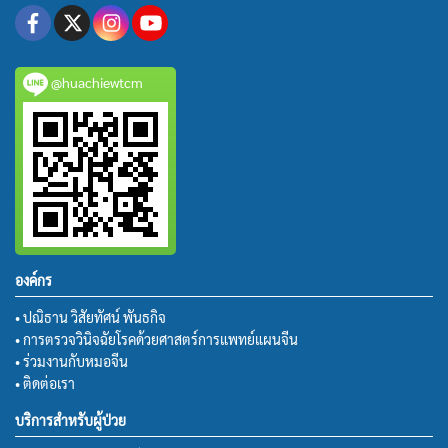
@huachiewtcm
องค์กร
• ปณิธาน วิสัยทัศน์ พันธกิจ
• การตรวจวินิจฉัยโรคด้วยศาสตร์การแพทย์แผนจีน
• ร่วมงานกับหมอจีน
• ติดต่อเรา
บริการสำหรับผู้ป่วย