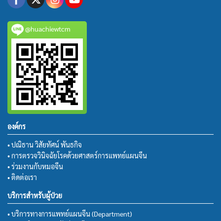
@huachiewtcm
องค์กร
• ปณิธาน วิสัยทัศน์ พันธกิจ
• การตรวจวินิจฉัยโรคด้วยศาสตร์การแพทย์แผนจีน
• ร่วมงานกับหมอจีน
• ติดต่อเรา
บริการสำหรับผู้ป่วย
• บริการทางการแพทย์แผนจีน (Department)