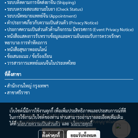
• ระบบติดตามการจัดส่งยาจีน (Shipping)
• ระบบตรวจสอบสถานะใบยา (Check Status)
• ระบบนัดหมายแพทย์จีน (Appointment)
• คำประกาศเกี่ยวกับความเป็นส่วนตัว (Privacy Notice)
• ประกาศความเป็นส่วนตัวด้านกิจกรรม นิทรรศการ (Event Privacy Notice)
• หนังสือแสดงการรับทราบข้อมูลและความยินยอมรับการตรวจรักษา
พยาบาล การทำหัตถการ
• หนังสือสุขภาพออนไลน์
• ข้อเสนอแนะ / ข้อร้องเรียน
• วารสารการแพทย์แผนจีนในประเทศไทย
ที่ตั้งสาขา
• สำนักงานใหญ่ กรุงเทพฯ
• สาขาศรีราชา
เว็บไซต์นี้มีการใช้งานคุกกี้ เพื่อเพิ่มประสิทธิภาพและประสบการณ์ที่ดี
Huachiew TCM Clinic© Copyright 2018 All Rights Reserved.
ในการใช้งานเว็บไซต์ของท่าน ท่านสามารถอ่านรายละเอียดเพิ่มเติม
ไม่อนุญาตให้นำภาพของทางคลินิกฯไปใช้โดยไม่ได้รับอนุญาตในทุกกรณี
ได้ที่
นโยบายความเป็นส่วนตัว
และ
นโยบายคุกกี้
ผู้เข้าชมวันนี้
7,315
ตั้งค่าคุกกี้
ยอมรับทั้งหมด