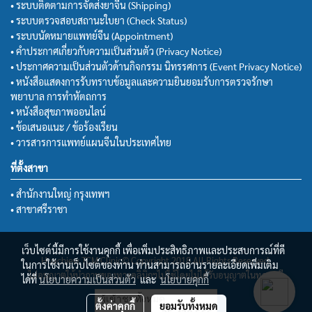
• ระบบติดตามการจัดส่งยาจีน (Shipping)
• ระบบตรวจสอบสถานะใบยา (Check Status)
• ระบบนัดหมายแพทย์จีน (Appointment)
• คำประกาศเกี่ยวกับความเป็นส่วนตัว (Privacy Notice)
• ประกาศความเป็นส่วนตัวด้านกิจกรรม นิทรรศการ (Event Privacy Notice)
• หนังสือแสดงการรับทราบข้อมูลและความยินยอมรับการตรวจรักษา
พยาบาล การทำหัตถการ
• หนังสือสุขภาพออนไลน์
• ข้อเสนอแนะ / ข้อร้องเรียน
• วารสารการแพทย์แผนจีนในประเทศไทย
ที่ตั้งสาขา
• สำนักงานใหญ่ กรุงเทพฯ
• สาขาศรีราชา
เว็บไซต์นี้มีการใช้งานคุกกี้ เพื่อเพิ่มประสิทธิภาพและประสบการณ์ที่ดี
Huachiew TCM Clinic© Copyright 2018 All Rights Reserved.
ในการใช้งานเว็บไซต์ของท่าน ท่านสามารถอ่านรายละเอียดเพิ่มเติม
ไม่อนุญาตให้นำภาพของทางคลินิกฯไปใช้โดยไม่ได้รับอนุญาตในทุกกรณี
ได้ที่
นโยบายความเป็นส่วนตัว
และ
นโยบายคุกกี้
ผู้เข้าชมทั้งหมด
ตั้งค่าคุกกี้
ยอมรับทั้งหมด