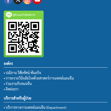
@huachiewtcm
องค์กร
• ปณิธาน วิสัยทัศน์ พันธกิจ
• การตรวจวินิจฉัยโรคด้วยศาสตร์การแพทย์แผนจีน
• ร่วมงานกับหมอจีน
• ติดต่อเรา
บริการสำหรับผู้ป่วย
• บริการทางการแพทย์แผนจีน (Department)