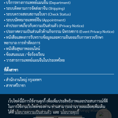
• บริการทางการแพทย์แผนจีน (Department)
• ระบบติดตามการจัดส่งยาจีน (Shipping)
• ระบบตรวจสอบสถานะใบยา (Check Status)
• ระบบนัดหมายแพทย์จีน (Appointment)
• คำประกาศเกี่ยวกับความเป็นส่วนตัว (Privacy Notice)
• ประกาศความเป็นส่วนตัวด้านกิจกรรม นิทรรศการ (Event Privacy Notice)
• หนังสือแสดงการรับทราบข้อมูลและความยินยอมรับการตรวจรักษา
พยาบาล การทำหัตถการ
• หนังสือสุขภาพออนไลน์
• ข้อเสนอแนะ / ข้อร้องเรียน
• วารสารการแพทย์แผนจีนในประเทศไทย
ที่ตั้งสาขา
• สำนักงานใหญ่ กรุงเทพฯ
• สาขาศรีราชา
เว็บไซต์นี้มีการใช้งานคุกกี้ เพื่อเพิ่มประสิทธิภาพและประสบการณ์ที่ดี
Huachiew TCM Clinic© Copyright 2018 All Rights Reserved.
ในการใช้งานเว็บไซต์ของท่าน ท่านสามารถอ่านรายละเอียดเพิ่มเติม
ไม่อนุญาตให้นำภาพของทางคลินิกฯไปใช้โดยไม่ได้รับอนุญาตในทุกกรณี
ได้ที่
นโยบายความเป็นส่วนตัว
และ
นโยบายคุกกี้