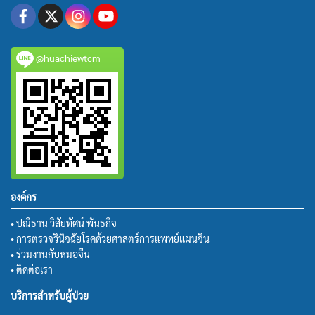
@huachiewtcm
องค์กร
• ปณิธาน วิสัยทัศน์ พันธกิจ
• การตรวจวินิจฉัยโรคด้วยศาสตร์การแพทย์แผนจีน
• ร่วมงานกับหมอจีน
• ติดต่อเรา
บริการสำหรับผู้ป่วย