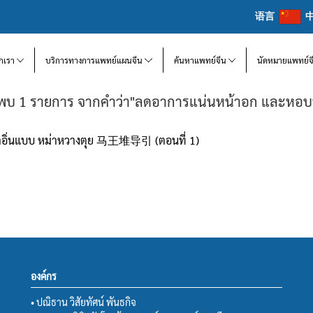
语言
จักเรา
บริการทางการแพทย์แผนจีน
ค้นหาแพทย์จีน
นัดหมายแพทย์จ
พบ 1 รายการ จากคำว่า"ลดอาการแน่นหน้าอก และหอบ
เต๋าอิ่นแบบ หม่าหวางตุย 马王堆导引 (ตอนที่ 1)
องค์กร
• ปณิธาน วิสัยทัศน์ พันธกิจ