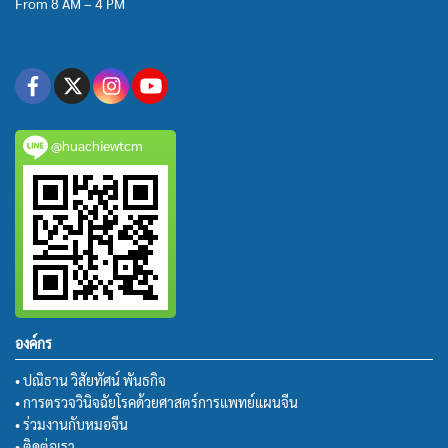
From 8 AM – 4 PM
@huachiewtcm
องค์กร
• ปณิธาน วิสัยทัศน์ พันธกิจ
• การตรวจวินิจฉัยโรคด้วยศาสตร์การแพทย์แผนจีน
• ร่วมงานกับหมอจีน
• ติดต่อเรา