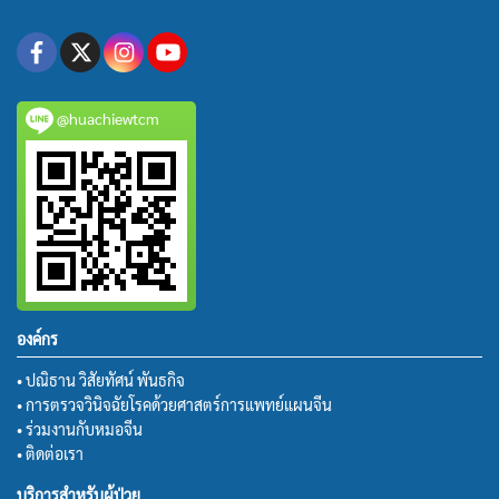
@huachiewtcm
องค์กร
• ปณิธาน วิสัยทัศน์ พันธกิจ
• การตรวจวินิจฉัยโรคด้วยศาสตร์การแพทย์แผนจีน
• ร่วมงานกับหมอจีน
• ติดต่อเรา
บริการสำหรับผู้ป่วย