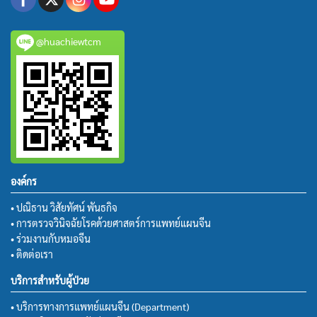
@huachiewtcm
องค์กร
• ปณิธาน วิสัยทัศน์ พันธกิจ
• การตรวจวินิจฉัยโรคด้วยศาสตร์การแพทย์แผนจีน
• ร่วมงานกับหมอจีน
• ติดต่อเรา
บริการสำหรับผู้ป่วย
• บริการทางการแพทย์แผนจีน (Department)