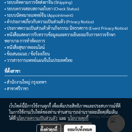
• ระบบติดตามการจัดส่งยาจีน (Shipping)
• ระบบตรวจสอบสถานะใบยา (Check Status)
• ระบบนัดหมายแพทย์จีน (Appointment)
• คำประกาศเกี่ยวกับความเป็นส่วนตัว (Privacy Notice)
• ประกาศความเป็นส่วนตัวด้านกิจกรรม นิทรรศการ (Event Privacy Notice)
• หนังสือแสดงการรับทราบข้อมูลและความยินยอมรับการตรวจรักษา
พยาบาล การทำหัตถการ
• หนังสือสุขภาพออนไลน์
• ข้อเสนอแนะ / ข้อร้องเรียน
• วารสารการแพทย์แผนจีนในประเทศไทย
ที่ตั้งสาขา
• สำนักงานใหญ่ กรุงเทพฯ
• สาขาศรีราชา
เว็บไซต์นี้มีการใช้งานคุกกี้ เพื่อเพิ่มประสิทธิภาพและประสบการณ์ที่ดี
Huachiew TCM Clinic© Copyright 2018 All Rights Reserved.
ในการใช้งานเว็บไซต์ของท่าน ท่านสามารถอ่านรายละเอียดเพิ่มเติม
ไม่อนุญาตให้นำภาพของทางคลินิกฯไปใช้โดยไม่ได้รับอนุญาตในทุกกรณี
ได้ที่
นโยบายความเป็นส่วนตัว
และ
นโยบายคุกกี้
ผู้เข้าชมวันนี้
8,594
ตั้งค่าคุกกี้
ยอมรับทั้งหมด