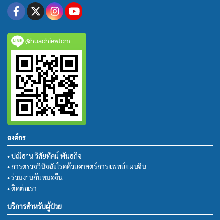
@huachiewtcm
องค์กร
• ปณิธาน วิสัยทัศน์ พันธกิจ
• การตรวจวินิจฉัยโรคด้วยศาสตร์การแพทย์แผนจีน
• ร่วมงานกับหมอจีน
• ติดต่อเรา
บริการสำหรับผู้ป่วย