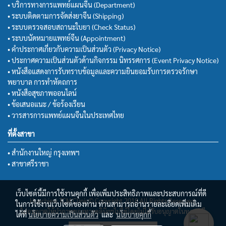
• บริการทางการแพทย์แผนจีน (Department)
• ระบบติดตามการจัดส่งยาจีน (Shipping)
• ระบบตรวจสอบสถานะใบยา (Check Status)
• ระบบนัดหมายแพทย์จีน (Appointment)
• คำประกาศเกี่ยวกับความเป็นส่วนตัว (Privacy Notice)
• ประกาศความเป็นส่วนตัวด้านกิจกรรม นิทรรศการ (Event Privacy Notice)
• หนังสือแสดงการรับทราบข้อมูลและความยินยอมรับการตรวจรักษา
พยาบาล การทำหัตถการ
• หนังสือสุขภาพออนไลน์
• ข้อเสนอแนะ / ข้อร้องเรียน
• วารสารการแพทย์แผนจีนในประเทศไทย
ที่ตั้งสาขา
• สำนักงานใหญ่ กรุงเทพฯ
• สาขาศรีราชา
เว็บไซต์นี้มีการใช้งานคุกกี้ เพื่อเพิ่มประสิทธิภาพและประสบการณ์ที่ดี
Huachiew TCM Clinic© Copyright 2018 All Rights Reserved.
ในการใช้งานเว็บไซต์ของท่าน ท่านสามารถอ่านรายละเอียดเพิ่มเติม
ไม่อนุญาตให้นำภาพของทางคลินิกฯไปใช้โดยไม่ได้รับอนุญาตในทุกกรณี
ได้ที่
นโยบายความเป็นส่วนตัว
และ
นโยบายคุกกี้