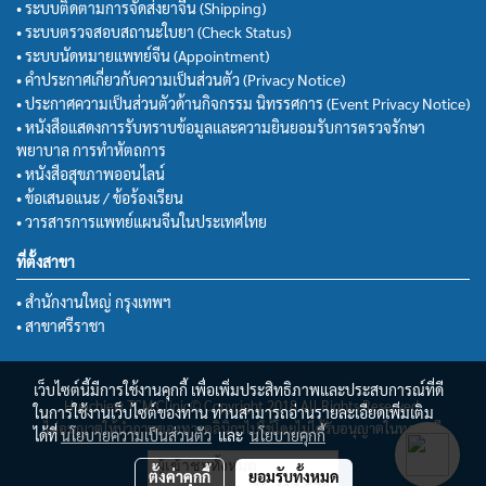
• ระบบติดตามการจัดส่งยาจีน (Shipping)
• ระบบตรวจสอบสถานะใบยา (Check Status)
• ระบบนัดหมายแพทย์จีน (Appointment)
• คำประกาศเกี่ยวกับความเป็นส่วนตัว (Privacy Notice)
• ประกาศความเป็นส่วนตัวด้านกิจกรรม นิทรรศการ (Event Privacy Notice)
• หนังสือแสดงการรับทราบข้อมูลและความยินยอมรับการตรวจรักษา
พยาบาล การทำหัตถการ
• หนังสือสุขภาพออนไลน์
• ข้อเสนอแนะ / ข้อร้องเรียน
• วารสารการแพทย์แผนจีนในประเทศไทย
ที่ตั้งสาขา
• สำนักงานใหญ่ กรุงเทพฯ
• สาขาศรีราชา
เว็บไซต์นี้มีการใช้งานคุกกี้ เพื่อเพิ่มประสิทธิภาพและประสบการณ์ที่ดี
Huachiew TCM Clinic© Copyright 2018 All Rights Reserved.
ในการใช้งานเว็บไซต์ของท่าน ท่านสามารถอ่านรายละเอียดเพิ่มเติม
ไม่อนุญาตให้นำภาพของทางคลินิกฯไปใช้โดยไม่ได้รับอนุญาตในทุกกรณี
ได้ที่
นโยบายความเป็นส่วนตัว
และ
นโยบายคุกกี้
ผู้เข้าชมวันนี้
1
ตั้งค่าคุกกี้
ยอมรับทั้งหมด