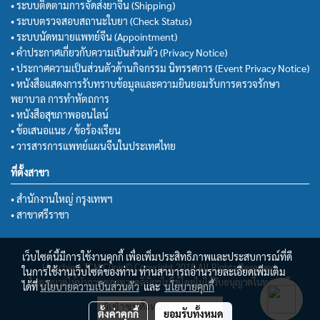
• ระบบติดตามการจัดส่งยาจีน (Shipping)
• ระบบตรวจสอบสถานะใบยา (Check Status)
• ระบบนัดหมายแพทย์จีน (Appointment)
• คำประกาศเกี่ยวกับความเป็นส่วนตัว (Privacy Notice)
• ประกาศความเป็นส่วนตัวด้านกิจกรรม นิทรรศการ (Event Privacy Notice)
• หนังสือแสดงการรับทราบข้อมูลและความยินยอมรับการตรวจรักษา
พยาบาล การทำหัตถการ
• หนังสือสุขภาพออนไลน์
• ข้อเสนอแนะ / ข้อร้องเรียน
• วารสารการแพทย์แผนจีนในประเทศไทย
ที่ตั้งสาขา
• สำนักงานใหญ่ กรุงเทพฯ
• สาขาศรีราชา
เว็บไซต์นี้มีการใช้งานคุกกี้ เพื่อเพิ่มประสิทธิภาพและประสบการณ์ที่ดี
Huachiew TCM Clinic© Copyright 2018 All Rights Reserved.
ในการใช้งานเว็บไซต์ของท่าน ท่านสามารถอ่านรายละเอียดเพิ่มเติม
ไม่อนุญาตให้นำภาพของทางคลินิกฯไปใช้โดยไม่ได้รับอนุญาตในทุกกรณี
ได้ที่
นโยบายความเป็นส่วนตัว
และ
นโยบายคุกกี้
ผู้เข้าชมทั้งหมด
ตั้งค่าคุกกี้
ยอมรับทั้งหมด