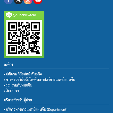
@huachiewtcm
องค์กร
• ปณิธาน วิสัยทัศน์ พันธกิจ
• การตรวจวินิจฉัยโรคด้วยศาสตร์การแพทย์แผนจีน
• ร่วมงานกับหมอจีน
• ติดต่อเรา
บริการสำหรับผู้ป่วย
• บริการทางการแพทย์แผนจีน (Department)