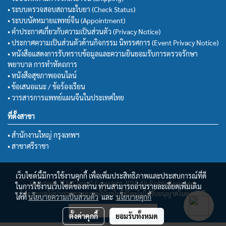
• ระบบตรวจสอบสถานะใบยา (Check Status)
• ระบบนัดหมายแพทย์จีน (Appointment)
• คำประกาศเกี่ยวกับความเป็นส่วนตัว (Privacy Notice)
• ประกาศความเป็นส่วนตัวด้านกิจกรรม นิทรรศการ (Event Privacy Notice)
• หนังสือแสดงการรับทราบข้อมูลและความยินยอมรับการตรวจรักษา
พยาบาล การทำหัตถการ
• หนังสือสุขภาพออนไลน์
• ข้อเสนอแนะ / ข้อร้องเรียน
• วารสารการแพทย์แผนจีนในประเทศไทย
ที่ตั้งสาขา
• สำนักงานใหญ่ กรุงเทพฯ
• สาขาศรีราชา
เว็บไซต์นี้มีการใช้งานคุกกี้ เพื่อเพิ่มประสิทธิภาพและประสบการณ์ที่ดี
Huachiew TCM Clinic© Copyright 2018 All Rights Reserved.
ในการใช้งานเว็บไซต์ของท่าน ท่านสามารถอ่านรายละเอียดเพิ่มเติม
ไม่อนุญาตให้นำภาพของทางคลินิกฯไปใช้โดยไม่ได้รับอนุญาตในทุกกรณี
ได้ที่
นโยบายความเป็นส่วนตัว
และ
นโยบายคุกกี้
ผู้เข้าชมวันนี้
14,097
ตั้งค่าคุกกี้
ยอมรับทั้งหมด