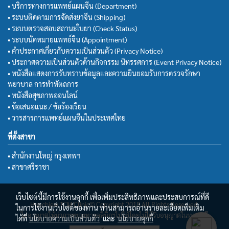
• บริการทางการแพทย์แผนจีน (Department)
• ระบบติดตามการจัดส่งยาจีน (Shipping)
• ระบบตรวจสอบสถานะใบยา (Check Status)
• ระบบนัดหมายแพทย์จีน (Appointment)
• คำประกาศเกี่ยวกับความเป็นส่วนตัว (Privacy Notice)
• ประกาศความเป็นส่วนตัวด้านกิจกรรม นิทรรศการ (Event Privacy Notice)
• หนังสือแสดงการรับทราบข้อมูลและความยินยอมรับการตรวจรักษา
พยาบาล การทำหัตถการ
• หนังสือสุขภาพออนไลน์
• ข้อเสนอแนะ / ข้อร้องเรียน
• วารสารการแพทย์แผนจีนในประเทศไทย
ที่ตั้งสาขา
• สำนักงานใหญ่ กรุงเทพฯ
• สาขาศรีราชา
เว็บไซต์นี้มีการใช้งานคุกกี้ เพื่อเพิ่มประสิทธิภาพและประสบการณ์ที่ดี
Huachiew TCM Clinic© Copyright 2018 All Rights Reserved.
ในการใช้งานเว็บไซต์ของท่าน ท่านสามารถอ่านรายละเอียดเพิ่มเติม
ไม่อนุญาตให้นำภาพของทางคลินิกฯไปใช้โดยไม่ได้รับอนุญาตในทุกกรณี
ได้ที่
นโยบายความเป็นส่วนตัว
และ
นโยบายคุกกี้