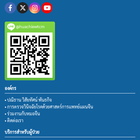
@huachiewtcm
องค์กร
• ปณิธาน วิสัยทัศน์ พันธกิจ
• การตรวจวินิจฉัยโรคด้วยศาสตร์การแพทย์แผนจีน
• ร่วมงานกับหมอจีน
• ติดต่อเรา
บริการสำหรับผู้ป่วย