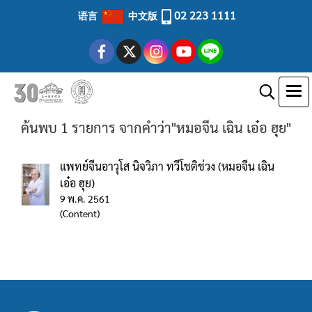
02 223 1111
语言
中文版
ค้นพบ 1 รายการ จากคำว่า"หมอจีน เฉิน เอ๋อ ฮุย"
แพทย์จีนอาวุโส นิจวิภา ทวีโชติช่วง (หมอจีน เฉิน
เอ๋อ ฮุย)
9 พ.ค. 2561
(Content)