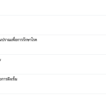
มปราณเพื่อการรักษาโรค
y
ยการฝังเข็ม