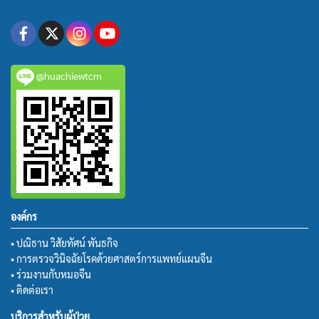
@huachiewtcm
องค์กร
• ปณิธาน วิสัยทัศน์ พันธกิจ
• การตรวจวินิจฉัยโรคด้วยศาสตร์การแพทย์แผนจีน
• ร่วมงานกับหมอจีน
• ติดต่อเรา
บริการสำหรับผู้ป่วย