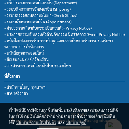
• บริการทางการแพทย์แผนจีน (Department)
• ระบบติดตามการจัดส่งยาจีน (Shipping)
• ระบบตรวจสอบสถานะใบยา (Check Status)
• ระบบนัดหมายแพทย์จีน (Appointment)
• คำประกาศเกี่ยวกับความเป็นส่วนตัว (Privacy Notice)
• ประกาศความเป็นส่วนตัวด้านกิจกรรม นิทรรศการ (Event Privacy Notice)
• หนังสือแสดงการรับทราบข้อมูลและความยินยอมรับการตรวจรักษา
พยาบาล การทำหัตถการ
• หนังสือสุขภาพออนไลน์
• ข้อเสนอแนะ / ข้อร้องเรียน
• วารสารการแพทย์แผนจีนในประเทศไทย
ที่ตั้งสาขา
• สำนักงานใหญ่ กรุงเทพฯ
• สาขาศรีราชา
เว็บไซต์นี้มีการใช้งานคุกกี้ เพื่อเพิ่มประสิทธิภาพและประสบการณ์ที่ดี
Huachiew TCM Clinic© Copyright 2018 All Rights Reserved.
ในการใช้งานเว็บไซต์ของท่าน ท่านสามารถอ่านรายละเอียดเพิ่มเติม
ไม่อนุญาตให้นำภาพของทางคลินิกฯไปใช้โดยไม่ได้รับอนุญาตในทุกกรณี
ได้ที่
นโยบายความเป็นส่วนตัว
และ
นโยบายคุกกี้