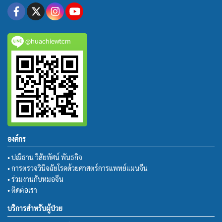
@huachiewtcm
องค์กร
• ปณิธาน วิสัยทัศน์ พันธกิจ
• การตรวจวินิจฉัยโรคด้วยศาสตร์การแพทย์แผนจีน
• ร่วมงานกับหมอจีน
• ติดต่อเรา
บริการสำหรับผู้ป่วย