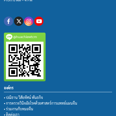
@huachiewtcm
องค์กร
• ปณิธาน วิสัยทัศน์ พันธกิจ
• การตรวจวินิจฉัยโรคด้วยศาสตร์การแพทย์แผนจีน
• ร่วมงานกับหมอจีน
• ติดต่อเรา