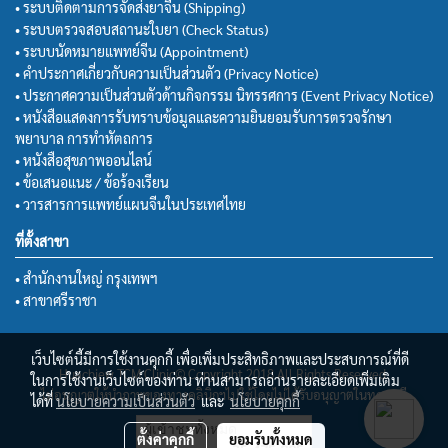
• ระบบติดตามการจัดส่งยาจีน (Shipping)
• ระบบตรวจสอบสถานะใบยา (Check Status)
• ระบบนัดหมายแพทย์จีน (Appointment)
• คำประกาศเกี่ยวกับความเป็นส่วนตัว (Privacy Notice)
• ประกาศความเป็นส่วนตัวด้านกิจกรรม นิทรรศการ (Event Privacy Notice)
• หนังสือแสดงการรับทราบข้อมูลและความยินยอมรับการตรวจรักษา
พยาบาล การทำหัตถการ
• หนังสือสุขภาพออนไลน์
• ข้อเสนอแนะ / ข้อร้องเรียน
• วารสารการแพทย์แผนจีนในประเทศไทย
ที่ตั้งสาขา
• สำนักงานใหญ่ กรุงเทพฯ
• สาขาศรีราชา
เว็บไซต์นี้มีการใช้งานคุกกี้ เพื่อเพิ่มประสิทธิภาพและประสบการณ์ที่ดี
Huachiew TCM Clinic© Copyright 2018 All Rights Reserved.
ในการใช้งานเว็บไซต์ของท่าน ท่านสามารถอ่านรายละเอียดเพิ่มเติม
ไม่อนุญาตให้นำภาพของทางคลินิกฯไปใช้โดยไม่ได้รับอนุญาตในทุกกรณี
ได้ที่
นโยบายความเป็นส่วนตัว
และ
นโยบายคุกกี้
ผู้เข้าชมทั้งหมด
ตั้งค่าคุกกี้
ยอมรับทั้งหมด