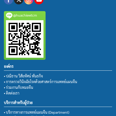
@huachiewtcm
องค์กร
• ปณิธาน วิสัยทัศน์ พันธกิจ
• การตรวจวินิจฉัยโรคด้วยศาสตร์การแพทย์แผนจีน
• ร่วมงานกับหมอจีน
• ติดต่อเรา
บริการสำหรับผู้ป่วย
• บริการทางการแพทย์แผนจีน (Department)