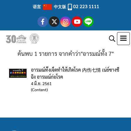
02 223 1111
语言
中文版
ค้นพบ 1 รายการ จากคำว่า"อารมณ์ทั้ง 7"
อารมณ์ทั้งเจ็ดทำให้เกิดโรค 内伤七情 เน่ย์ซางชี
ฉิง อารมณ์ก่อโรค
4 มิ.ย. 2561
(Content)