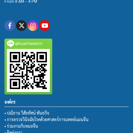
From 8 AM – 4 PM
@huachiewtcm
องค์กร
• ปณิธาน วิสัยทัศน์ พันธกิจ
• การตรวจวินิจฉัยโรคด้วยศาสตร์การแพทย์แผนจีน
• ร่วมงานกับหมอจีน
• ติดต่อเรา