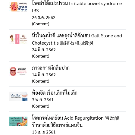
โรคลำไส้แปรปรวน Irritable bowel syndrome
IBS
26 ธ.ค. 2562
(Content)
นิ่วในถุงน้ำดี และถุงน้ำดีอักเสบ Gall Stone and
Cholecystitis 胆结石和胆囊炎
24 มิ.ย. 2562
(Content)
ภาวะการมีกลิ่นปาก
14 มิ.ย. 2562
(Content)
ท้องอืด เรื่องเล็กที่ไม่เล็ก
3 พ.ย. 2561
(Content)
โรคกรดไหลย้อน Acid Regurgitation 胃反酸
รักษาด้วยวิธีแพทย์แผนจีน
13 เม.ย 2561