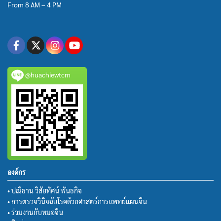
From 8 AM – 4 PM
@huachiewtcm
องค์กร
• ปณิธาน วิสัยทัศน์ พันธกิจ
• การตรวจวินิจฉัยโรคด้วยศาสตร์การแพทย์แผนจีน
• ร่วมงานกับหมอจีน