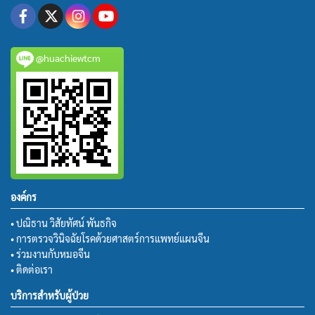
@huachiewtcm
องค์กร
• ปณิธาน วิสัยทัศน์ พันธกิจ
• การตรวจวินิจฉัยโรคด้วยศาสตร์การแพทย์แผนจีน
• ร่วมงานกับหมอจีน
• ติดต่อเรา
บริการสำหรับผู้ป่วย