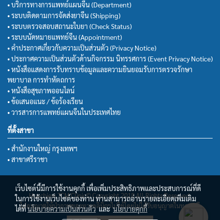
• บริการทางการแพทย์แผนจีน (Department)
• ระบบติดตามการจัดส่งยาจีน (Shipping)
• ระบบตรวจสอบสถานะใบยา (Check Status)
• ระบบนัดหมายแพทย์จีน (Appointment)
• คำประกาศเกี่ยวกับความเป็นส่วนตัว (Privacy Notice)
• ประกาศความเป็นส่วนตัวด้านกิจกรรม นิทรรศการ (Event Privacy Notice)
• หนังสือแสดงการรับทราบข้อมูลและความยินยอมรับการตรวจรักษา
พยาบาล การทำหัตถการ
• หนังสือสุขภาพออนไลน์
• ข้อเสนอแนะ / ข้อร้องเรียน
• วารสารการแพทย์แผนจีนในประเทศไทย
ที่ตั้งสาขา
• สำนักงานใหญ่ กรุงเทพฯ
• สาขาศรีราชา
เว็บไซต์นี้มีการใช้งานคุกกี้ เพื่อเพิ่มประสิทธิภาพและประสบการณ์ที่ดี
Huachiew TCM Clinic© Copyright 2018 All Rights Reserved.
ในการใช้งานเว็บไซต์ของท่าน ท่านสามารถอ่านรายละเอียดเพิ่มเติม
ไม่อนุญาตให้นำภาพของทางคลินิกฯไปใช้โดยไม่ได้รับอนุญาตในทุกกรณี
ได้ที่
นโยบายความเป็นส่วนตัว
และ
นโยบายคุกกี้