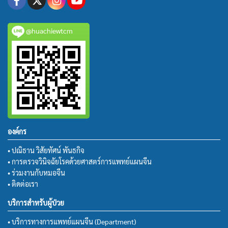
@huachiewtcm
องค์กร
• ปณิธาน วิสัยทัศน์ พันธกิจ
• การตรวจวินิจฉัยโรคด้วยศาสตร์การแพทย์แผนจีน
• ร่วมงานกับหมอจีน
• ติดต่อเรา
บริการสำหรับผู้ป่วย
• บริการทางการแพทย์แผนจีน (Department)