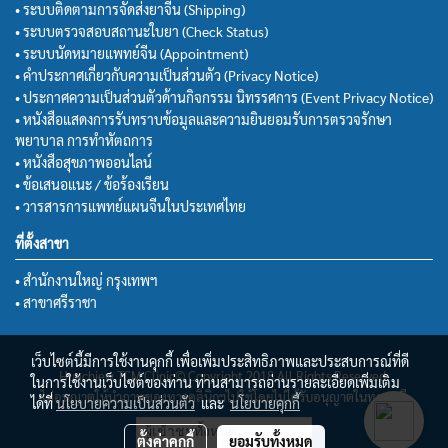
• ระบบติดตามการจัดส่งยาจีน (Shipping)
• ระบบตรวจสอบสถานะใบยา (Check Status)
• ระบบนัดหมายแพทย์จีน (Appointment)
• คำประกาศเกี่ยวกับความเป็นส่วนตัว (Privacy Notice)
• ประกาศความเป็นส่วนตัวด้านกิจกรรม นิทรรศการ (Event Privacy Notice)
• หนังสือแสดงการรับทราบข้อมูลและความยินยอมรับการตรวจรักษา
พยาบาล การทำหัตถการ
• หนังสือสุขภาพออนไลน์
• ข้อเสนอแนะ / ข้อร้องเรียน
• วารสารการแพทย์แผนจีนในประเทศไทย
ที่ตั้งสาขา
• สำนักงานใหญ่ กรุงเทพฯ
• สาขาศรีราชา
เว็บไซต์นี้มีการใช้งานคุกกี้ เพื่อเพิ่มประสิทธิภาพและประสบการณ์ที่ดี
Huachiew TCM Clinic© Copyright 2018 All Rights Reserved.
ในการใช้งานเว็บไซต์ของท่าน ท่านสามารถอ่านรายละเอียดเพิ่มเติม
ไม่อนุญาตให้นำภาพของทางคลินิกฯไปใช้โดยไม่ได้รับอนุญาตในทุกกรณี
ได้ที่
นโยบายความเป็นส่วนตัว
และ
นโยบายคุกกี้
ผู้เข้าชมทั้งหมด
ตั้งค่าคุกกี้
ยอมรับทั้งหมด