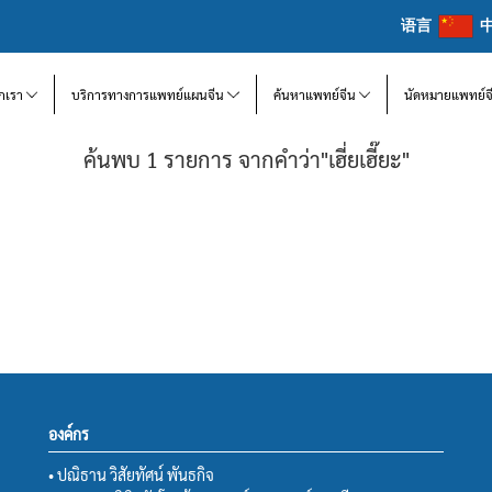
语言
จักเรา
บริการทางการแพทย์แผนจีน
ค้นหาแพทย์จีน
นัดหมายแพทย์จ
ค้นพบ 1 รายการ จากคำว่า"เฮี่ยเฮี๊ยะ"
องค์กร
• ปณิธาน วิสัยทัศน์ พันธกิจ