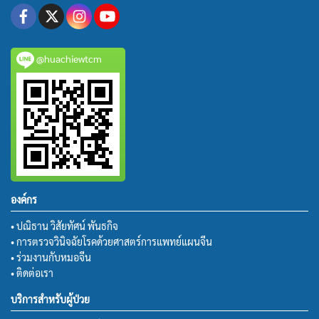
@huachiewtcm
องค์กร
• ปณิธาน วิสัยทัศน์ พันธกิจ
• การตรวจวินิจฉัยโรคด้วยศาสตร์การแพทย์แผนจีน
• ร่วมงานกับหมอจีน
• ติดต่อเรา
บริการสำหรับผู้ป่วย