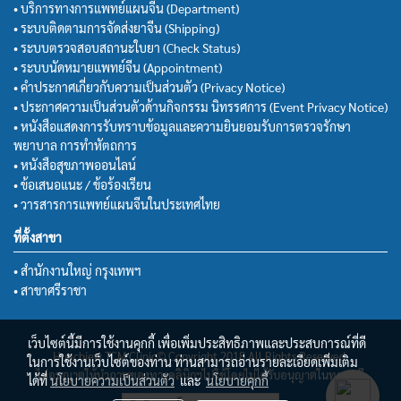
• บริการทางการแพทย์แผนจีน (Department)
• ระบบติดตามการจัดส่งยาจีน (Shipping)
• ระบบตรวจสอบสถานะใบยา (Check Status)
• ระบบนัดหมายแพทย์จีน (Appointment)
• คำประกาศเกี่ยวกับความเป็นส่วนตัว (Privacy Notice)
• ประกาศความเป็นส่วนตัวด้านกิจกรรม นิทรรศการ (Event Privacy Notice)
• หนังสือแสดงการรับทราบข้อมูลและความยินยอมรับการตรวจรักษา
พยาบาล การทำหัตถการ
• หนังสือสุขภาพออนไลน์
• ข้อเสนอแนะ / ข้อร้องเรียน
• วารสารการแพทย์แผนจีนในประเทศไทย
ที่ตั้งสาขา
• สำนักงานใหญ่ กรุงเทพฯ
• สาขาศรีราชา
เว็บไซต์นี้มีการใช้งานคุกกี้ เพื่อเพิ่มประสิทธิภาพและประสบการณ์ที่ดี
Huachiew TCM Clinic© Copyright 2018 All Rights Reserved.
ในการใช้งานเว็บไซต์ของท่าน ท่านสามารถอ่านรายละเอียดเพิ่มเติม
ไม่อนุญาตให้นำภาพของทางคลินิกฯไปใช้โดยไม่ได้รับอนุญาตในทุกกรณี
ได้ที่
นโยบายความเป็นส่วนตัว
และ
นโยบายคุกกี้