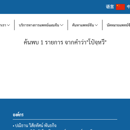
语言
จักเรา
บริการทางการแพทย์แผนจีน
ค้นหาแพทย์จีน
นัดหมายแพทย์จ
ค้นพบ 1 รายการ จากคำว่า"โป๋จฺหวี"
องค์กร
• ปณิธาน วิสัยทัศน์ พันธกิจ