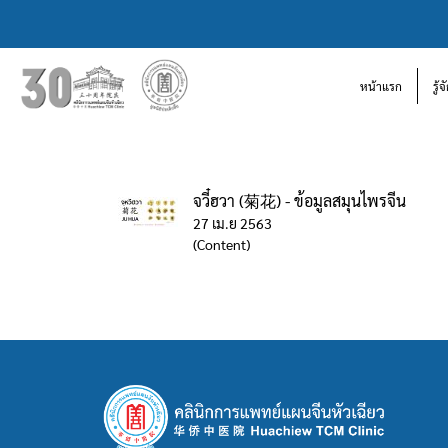
หน้าแรก
รู้
จวี๋ฮวา (菊花) - ข้อมูลสมุนไพรจีน
27 เม.ย 2563
(Content)