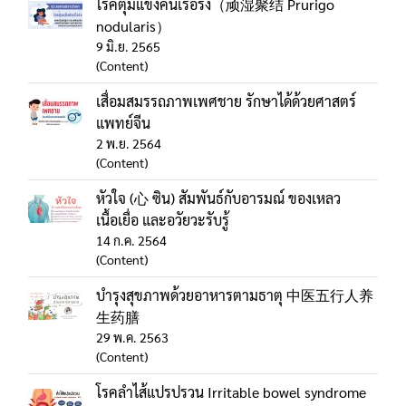
โรคตุ่มแข็งคันเรื้อรัง（顽湿聚结 Prurigo
nodularis）
9 มิ.ย. 2565
(Content)
เสื่อมสมรรถภาพเพศชาย รักษาได้ด้วยศาสตร์
แพทย์จีน
2 พ.ย. 2564
(Content)
หัวใจ (心 ซิน) สัมพันธ์กับอารมณ์ ของเหลว
เนื้อเยื่อ และอวัยวะรับรู้
14 ก.ค. 2564
(Content)
บำรุงสุขภาพด้วยอาหารตามธาตุ 中医五行人养
生药膳
29 พ.ค. 2563
(Content)
โรคลำไส้แปรปรวน Irritable bowel syndrome