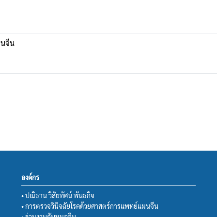
นจีน
องค์กร
• ปณิธาน วิสัยทัศน์ พันธกิจ
• การตรวจวินิจฉัยโรคด้วยศาสตร์การแพทย์แผนจีน
• ร่วมงานกับหมอจีน