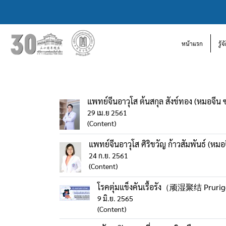
หน้าแรก
รู้
แพทย์จีนอาวุโส ต้นสกุล สังข์ทอง (หมอจีน ซ่
29 เม.ย 2561
(Content)
แพทย์จีนอาวุโส ศิริขวัญ ก้าวสัมพันธ์ (หมอจี
24 ก.ย. 2561
(Content)
โรคตุ่มแข็งคันเรื้อรัง（顽湿聚结 Pruri
9 มิ.ย. 2565
(Content)