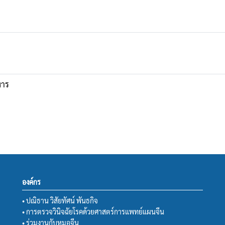
หาร
องค์กร
• ปณิธาน วิสัยทัศน์ พันธกิจ
• การตรวจวินิจฉัยโรคด้วยศาสตร์การแพทย์แผนจีน
• ร่วมงานกับหมอจีน