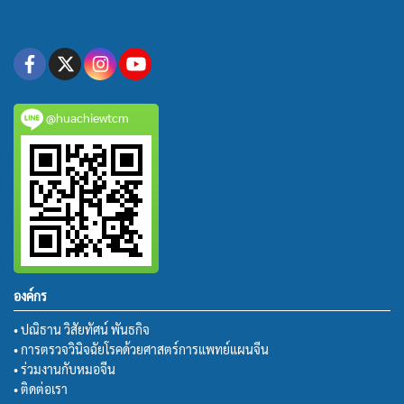
@huachiewtcm
องค์กร
• ปณิธาน วิสัยทัศน์ พันธกิจ
• การตรวจวินิจฉัยโรคด้วยศาสตร์การแพทย์แผนจีน
• ร่วมงานกับหมอจีน
• ติดต่อเรา