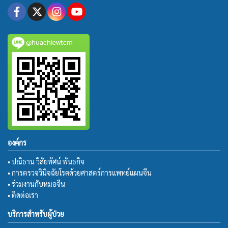
@huachiewtcm
องค์กร
• ปณิธาน วิสัยทัศน์ พันธกิจ
• การตรวจวินิจฉัยโรคด้วยศาสตร์การแพทย์แผนจีน
• ร่วมงานกับหมอจีน
• ติดต่อเรา
บริการสำหรับผู้ป่วย