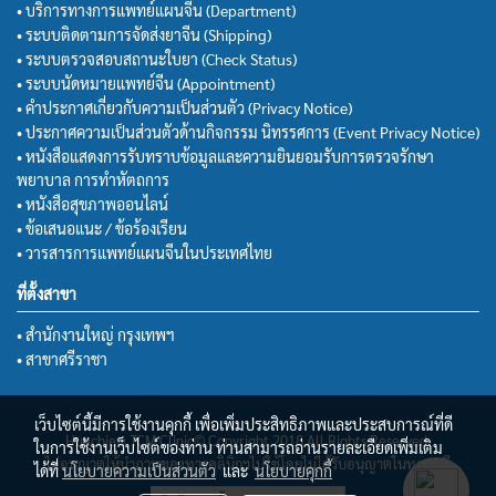
• บริการทางการแพทย์แผนจีน (Department)
• ระบบติดตามการจัดส่งยาจีน (Shipping)
• ระบบตรวจสอบสถานะใบยา (Check Status)
• ระบบนัดหมายแพทย์จีน (Appointment)
• คำประกาศเกี่ยวกับความเป็นส่วนตัว (Privacy Notice)
• ประกาศความเป็นส่วนตัวด้านกิจกรรม นิทรรศการ (Event Privacy Notice)
• หนังสือแสดงการรับทราบข้อมูลและความยินยอมรับการตรวจรักษา
พยาบาล การทำหัตถการ
• หนังสือสุขภาพออนไลน์
• ข้อเสนอแนะ / ข้อร้องเรียน
• วารสารการแพทย์แผนจีนในประเทศไทย
ที่ตั้งสาขา
• สำนักงานใหญ่ กรุงเทพฯ
• สาขาศรีราชา
เว็บไซต์นี้มีการใช้งานคุกกี้ เพื่อเพิ่มประสิทธิภาพและประสบการณ์ที่ดี
Huachiew TCM Clinic© Copyright 2018 All Rights Reserved.
ในการใช้งานเว็บไซต์ของท่าน ท่านสามารถอ่านรายละเอียดเพิ่มเติม
ไม่อนุญาตให้นำภาพของทางคลินิกฯไปใช้โดยไม่ได้รับอนุญาตในทุกกรณี
ได้ที่
นโยบายความเป็นส่วนตัว
และ
นโยบายคุกกี้