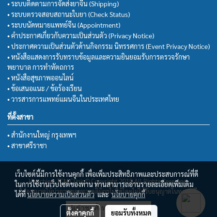
• ระบบติดตามการจัดส่งยาจีน (Shipping)
• ระบบตรวจสอบสถานะใบยา (Check Status)
• ระบบนัดหมายแพทย์จีน (Appointment)
• คำประกาศเกี่ยวกับความเป็นส่วนตัว (Privacy Notice)
• ประกาศความเป็นส่วนตัวด้านกิจกรรม นิทรรศการ (Event Privacy Notice)
• หนังสือแสดงการรับทราบข้อมูลและความยินยอมรับการตรวจรักษา
พยาบาล การทำหัตถการ
• หนังสือสุขภาพออนไลน์
• ข้อเสนอแนะ / ข้อร้องเรียน
• วารสารการแพทย์แผนจีนในประเทศไทย
ที่ตั้งสาขา
• สำนักงานใหญ่ กรุงเทพฯ
• สาขาศรีราชา
เว็บไซต์นี้มีการใช้งานคุกกี้ เพื่อเพิ่มประสิทธิภาพและประสบการณ์ที่ดี
Huachiew TCM Clinic© Copyright 2018 All Rights Reserved.
ในการใช้งานเว็บไซต์ของท่าน ท่านสามารถอ่านรายละเอียดเพิ่มเติม
ไม่อนุญาตให้นำภาพของทางคลินิกฯไปใช้โดยไม่ได้รับอนุญาตในทุกกรณี
ได้ที่
นโยบายความเป็นส่วนตัว
และ
นโยบายคุกกี้
ผู้เข้าชมทั้งหมด
ตั้งค่าคุกกี้
ยอมรับทั้งหมด