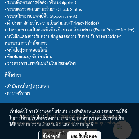
• ระบบติดตามการจัดส่งยาจีน (Shipping)
• ระบบตรวจสอบสถานะใบยา (Check Status)
• ระบบนัดหมายแพทย์จีน (Appointment)
• คำประกาศเกี่ยวกับความเป็นส่วนตัว (Privacy Notice)
• ประกาศความเป็นส่วนตัวด้านกิจกรรม นิทรรศการ (Event Privacy Notice)
• หนังสือแสดงการรับทราบข้อมูลและความยินยอมรับการตรวจรักษา
พยาบาล การทำหัตถการ
• หนังสือสุขภาพออนไลน์
• ข้อเสนอแนะ / ข้อร้องเรียน
• วารสารการแพทย์แผนจีนในประเทศไทย
ที่ตั้งสาขา
• สำนักงานใหญ่ กรุงเทพฯ
• สาขาศรีราชา
เว็บไซต์นี้มีการใช้งานคุกกี้ เพื่อเพิ่มประสิทธิภาพและประสบการณ์ที่ดี
Huachiew TCM Clinic© Copyright 2018 All Rights Reserved.
ในการใช้งานเว็บไซต์ของท่าน ท่านสามารถอ่านรายละเอียดเพิ่มเติม
ไม่อนุญาตให้นำภาพของทางคลินิกฯไปใช้โดยไม่ได้รับอนุญาตในทุกกรณี
ได้ที่
นโยบายความเป็นส่วนตัว
และ
นโยบายคุกกี้
ผู้เข้าชมวันนี้
10,845
ตั้งค่าคุกกี้
ยอมรับทั้งหมด