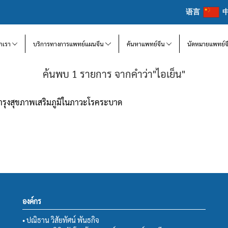
语言
จักเรา
บริการทางการแพทย์แผนจีน
ค้นหาแพทย์จีน
นัดหมายแพทย์จ
ค้นพบ 1 รายการ จากคำว่า"ไอเย็น"
ิงบำรุงสุขภาพเสริมภูมิในภาวะโรคระบาด
องค์กร
• ปณิธาน วิสัยทัศน์ พันธกิจ