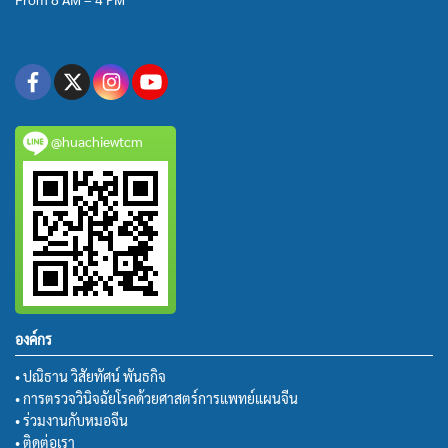
@huachiewtcm
องค์กร
• ปณิธาน วิสัยทัศน์ พันธกิจ
• การตรวจวินิจฉัยโรคด้วยศาสตร์การแพทย์แผนจีน
• ร่วมงานกับหมอจีน
• ติดต่อเรา