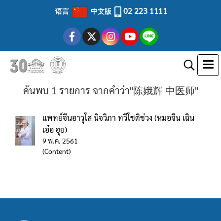
02 223 1111
语言
中文版
ค้นพบ 1 รายการ จากคำว่า"陈娥辉 中医师"
แพทย์จีนอาวุโส นิจวิภา ทวีโชติช่วง (หมอจีน เฉิน
เอ๋อ ฮุย)
9 พ.ค. 2561
(Content)