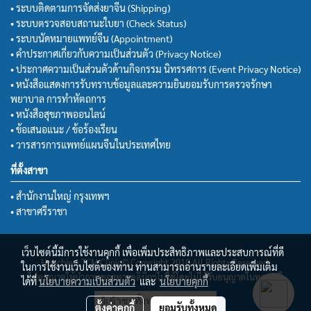
• ระบบติดตามการจัดส่งยาจีน (Shipping)
• ระบบตรวจสอบสถานะใบยา (Check Status)
• ระบบนัดหมายแพทย์จีน (Appointment)
• คำประกาศเกี่ยวกับความเป็นส่วนตัว (Privacy Notice)
• ประกาศความเป็นส่วนตัวด้านกิจกรรม นิทรรศการ (Event Privacy Notice)
• หนังสือแสดงการรับทราบข้อมูลและความยินยอมรับการตรวจรักษา
พยาบาล การทำหัตถการ
• หนังสือสุขภาพออนไลน์
• ข้อเสนอแนะ / ข้อร้องเรียน
• วารสารการแพทย์แผนจีนในประเทศไทย
ที่ตั้งสาขา
• สำนักงานใหญ่ กรุงเทพฯ
• สาขาศรีราชา
เว็บไซต์นี้มีการใช้งานคุกกี้ เพื่อเพิ่มประสิทธิภาพและประสบการณ์ที่ดี
Huachiew TCM Clinic© Copyright 2018 All Rights Reserved.
ในการใช้งานเว็บไซต์ของท่าน ท่านสามารถอ่านรายละเอียดเพิ่มเติม
ไม่อนุญาตให้นำภาพของทางคลินิกฯไปใช้โดยไม่ได้รับอนุญาตในทุกกรณี
ได้ที่
นโยบายความเป็นส่วนตัว
และ
นโยบายคุกกี้
ผู้เข้าชมทั้งหมด
ตั้งค่าคุกกี้
ยอมรับทั้งหมด