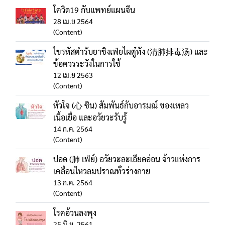
โควิด19 กับแพทย์แผนจีน
28 เม.ย 2564
(Content)
ไขรหัสตำรับยาชิงเฟ่ยไผตู๋ทัง (清肺排毒汤) และ
ข้อควรระวังในการใช้
12 เม.ย 2563
(Content)
หัวใจ (心 ซิน) สัมพันธ์กับอารมณ์ ของเหลว
เนื้อเยื่อ และอวัยวะรับรู้
14 ก.ค. 2564
(Content)
ปอด (肺 เฟ่ย์) อวัยวะละเอียดอ่อน จ้าวแห่งการ
เคลื่อนไหวลมปราณทั่วร่างกาย
13 ก.ค. 2564
(Content)
โรคอ้วนลงพุง
25 มิ.ย. 2561