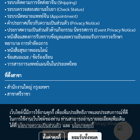
• ระบบติดตามการจัดส่งยาจีน (Shipping)
• ระบบตรวจสอบสถานะใบยา (Check Status)
• ระบบนัดหมายแพทย์จีน (Appointment)
• คำประกาศเกี่ยวกับความเป็นส่วนตัว (Privacy Notice)
• ประกาศความเป็นส่วนตัวด้านกิจกรรม นิทรรศการ (Event Privacy Notice)
• หนังสือแสดงการรับทราบข้อมูลและความยินยอมรับการตรวจรักษา
พยาบาล การทำหัตถการ
• หนังสือสุขภาพออนไลน์
• ข้อเสนอแนะ / ข้อร้องเรียน
• วารสารการแพทย์แผนจีนในประเทศไทย
ที่ตั้งสาขา
• สำนักงานใหญ่ กรุงเทพฯ
• สาขาศรีราชา
เว็บไซต์นี้มีการใช้งานคุกกี้ เพื่อเพิ่มประสิทธิภาพและประสบการณ์ที่ดี
Huachiew TCM Clinic© Copyright 2018 All Rights Reserved.
ในการใช้งานเว็บไซต์ของท่าน ท่านสามารถอ่านรายละเอียดเพิ่มเติม
ไม่อนุญาตให้นำภาพของทางคลินิกฯไปใช้โดยไม่ได้รับอนุญาตในทุกกรณี
ได้ที่
นโยบายความเป็นส่วนตัว
และ
นโยบายคุกกี้
ผู้เข้าชมวันนี้
1
ตั้งค่าคุกกี้
ยอมรับทั้งหมด