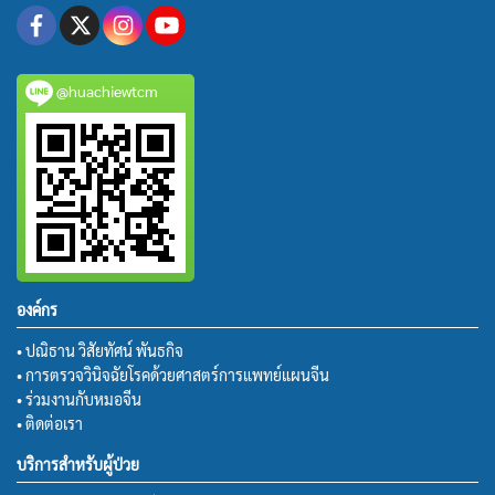
@huachiewtcm
องค์กร
• ปณิธาน วิสัยทัศน์ พันธกิจ
• การตรวจวินิจฉัยโรคด้วยศาสตร์การแพทย์แผนจีน
• ร่วมงานกับหมอจีน
• ติดต่อเรา
บริการสำหรับผู้ป่วย