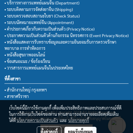
• บริการทางการแพทย์แผนจีน (Department)
• ระบบติดตามการจัดส่งยาจีน (Shipping)
• ระบบตรวจสอบสถานะใบยา (Check Status)
• ระบบนัดหมายแพทย์จีน (Appointment)
• คำประกาศเกี่ยวกับความเป็นส่วนตัว (Privacy Notice)
• ประกาศความเป็นส่วนตัวด้านกิจกรรม นิทรรศการ (Event Privacy Notice)
• หนังสือแสดงการรับทราบข้อมูลและความยินยอมรับการตรวจรักษา
พยาบาล การทำหัตถการ
• หนังสือสุขภาพออนไลน์
• ข้อเสนอแนะ / ข้อร้องเรียน
• วารสารการแพทย์แผนจีนในประเทศไทย
ที่ตั้งสาขา
• สำนักงานใหญ่ กรุงเทพฯ
• สาขาศรีราชา
เว็บไซต์นี้มีการใช้งานคุกกี้ เพื่อเพิ่มประสิทธิภาพและประสบการณ์ที่ดี
Huachiew TCM Clinic© Copyright 2018 All Rights Reserved.
ในการใช้งานเว็บไซต์ของท่าน ท่านสามารถอ่านรายละเอียดเพิ่มเติม
ไม่อนุญาตให้นำภาพของทางคลินิกฯไปใช้โดยไม่ได้รับอนุญาตในทุกกรณี
ได้ที่
นโยบายความเป็นส่วนตัว
และ
นโยบายคุกกี้
ผู้เข้าชมทั้งหมด
ตั้งค่าคุกกี้
ยอมรับทั้งหมด