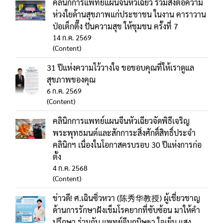
คลินิกการแพทย์แผนจีนหัวเฉียว ร่วมส่งต่อความ
ห่วงใยด้านสุขภาพแก่ประชาชน ในงาน คาราวาน
ป่อเต็กตึ๊ง ปันความสุข ให้ชุมชน ครั้งที่ 7
14 ก.ค. 2569
(Content)
31 ปีแห่งความไว้วางใจ ขอขอบคุณที่ให้เราดูแล
สุขภาพของคุณ
6 ก.ค. 2569
(Content)
คลินิกการแพทย์แผนจีนหัวเฉียวจัดพิธีเจริญ
พระพุทธมนต์และสักการะสิ่งศักดิ์สิทธิ์ประจำ
คลินิกฯ เนื่องในโอกาสครบรอบ 30 ปีแห่งการก่อ
ตั้ง
4 ก.ค. 2568
(Content)
ข่าวดี! ศ.เฉินซิ่วหวา (陈秀华教授) ผู้เชี่ยวชาญ
ด้านการรักษาฝังเข็มโรคยากที่ซับซ้อน มาให้คำ
ปรึกษา ร่วมกับ แพทย์จีนกนิษฐา ใจเย็น แสง