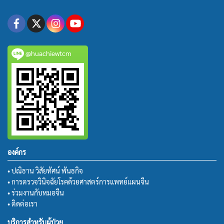
@huachiewtcm
องค์กร
• ปณิธาน วิสัยทัศน์ พันธกิจ
• การตรวจวินิจฉัยโรคด้วยศาสตร์การแพทย์แผนจีน
• ร่วมงานกับหมอจีน
• ติดต่อเรา
บริการสำหรับผู้ป่วย